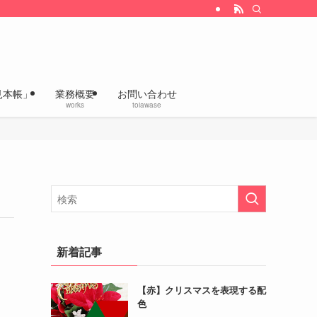
改善、企画デザインの「いろあざやかラボ」
見本帳」
業務概要
お問い合わせ
works
toiawase
新着記事
【赤】クリスマスを表現する配
色