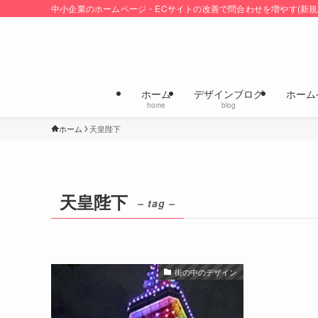
中小企業のホームページ・ECサイトの改善で問合わせを増やす(新規
ホーム
デザインブログ
ホーム
home
blog
ホーム
天皇陛下
天皇陛下
– tag –
街の中のデザイン