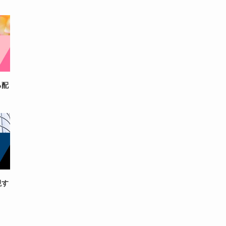
る配
現す