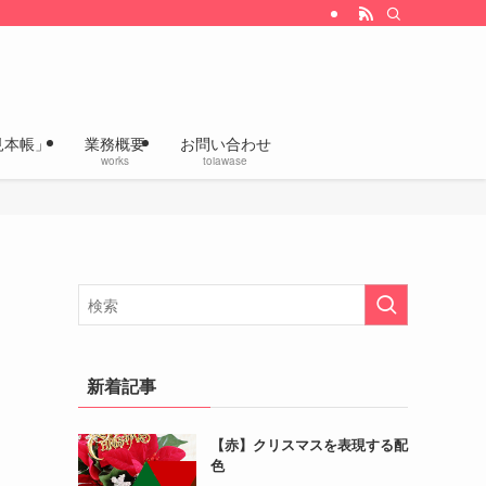
改善、企画デザインの「いろあざやかラボ」
見本帳」
業務概要
お問い合わせ
works
toiawase
新着記事
【赤】クリスマスを表現する配
色