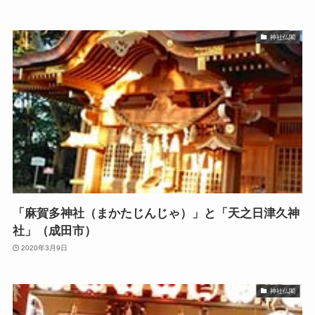
神社仏閣
「麻賀多神社（まかたじんじゃ）」と「天之日津久神
社」（成田市）
2020年3月9日
神社仏閣