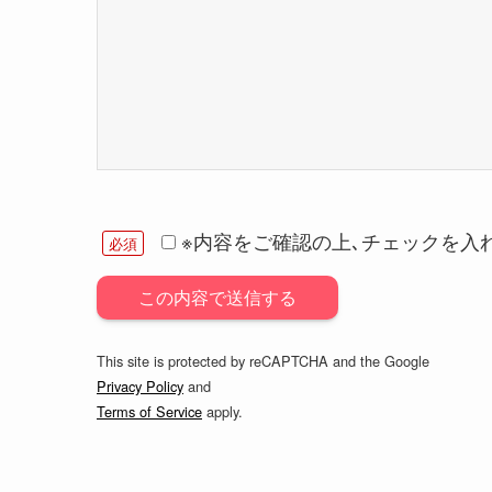
※内容をご確認の上､チェックを入
必須
This site is protected by reCAPTCHA and the Google
Privacy Policy
and
Terms of Service
apply.