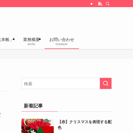
改善、企画デザインの「いろあざやかラボ」
見本帳」
業務概要
お問い合わせ
works
toiawase
新着記事
だ
【赤】クリスマスを表現する配
色