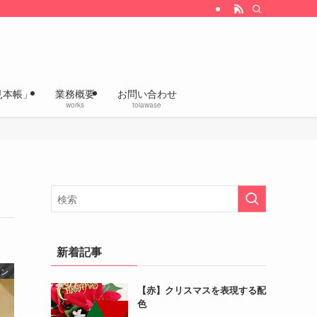
改善、企画デザインの「いろあざやかラボ」
見本帳」
業務概要
お問い合わせ
works
toiawase
新着記事
イン
【赤】クリスマスを表現する配
色