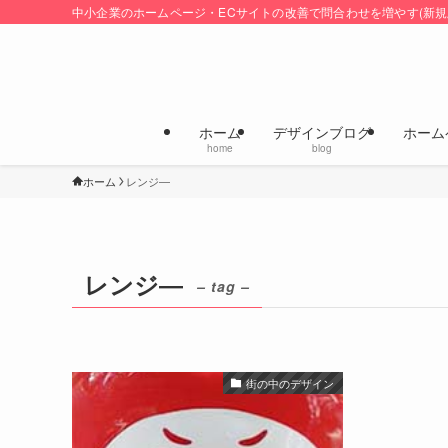
中小企業のホームページ・ECサイトの改善で問合わせを増やす(新規
ホーム
デザインブログ
ホーム
home
blog
ホーム
レンジ―
レンジ―
– tag –
街の中のデザイン