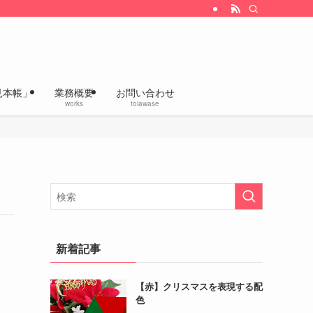
改善、企画デザインの「いろあざやかラボ」
見本帳」
業務概要
お問い合わせ
works
toiawase
新着記事
【赤】クリスマスを表現する配
色