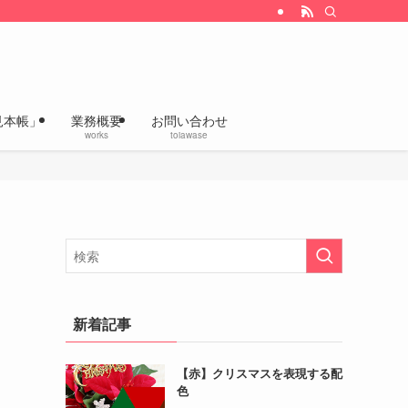
改善、企画デザインの「いろあざやかラボ」
見本帳」
業務概要
お問い合わせ
works
toiawase
新着記事
【赤】クリスマスを表現する配
色