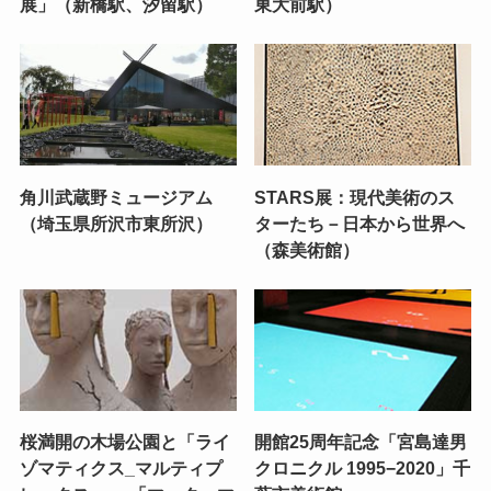
展」（新橋駅、汐留駅）
東大前駅）
角川武蔵野ミュージアム
STARS展：現代美術のス
（埼玉県所沢市東所沢）
ターたち－日本から世界へ
（森美術館）
桜満開の木場公園と「ライ
開館25周年記念「宮島達男
ゾマティクス_マルティプ
クロニクル 1995−2020」千