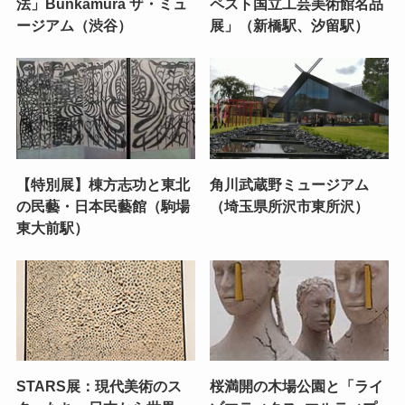
法」Bunkamura ザ・ミュ
ペスト国立工芸美術館名品
ージアム（渋谷）
展」（新橋駅、汐留駅）
【特別展】棟方志功と東北
角川武蔵野ミュージアム
の民藝・日本民藝館（駒場
（埼玉県所沢市東所沢）
東大前駅）
STARS展：現代美術のス
桜満開の木場公園と「ライ