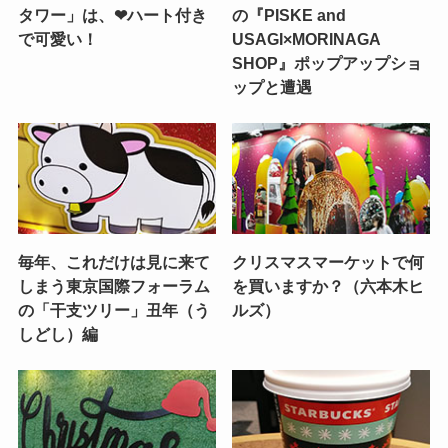
タワー」は、❤ハート付き
の『PISKE and
で可愛い！
USAGI×MORINAGA
SHOP』ポップアップショ
ップと遭遇
毎年、これだけは見に来て
クリスマスマーケットで何
しまう東京国際フォーラム
を買いますか？（六本木ヒ
の「干支ツリー」丑年（う
ルズ）
しどし）編