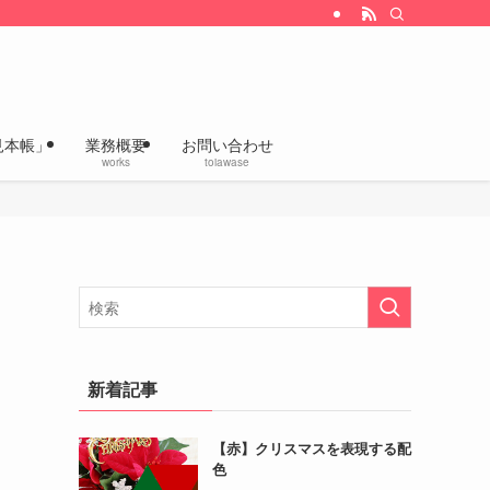
改善、企画デザインの「いろあざやかラボ」
見本帳」
業務概要
お問い合わせ
works
toiawase
新着記事
【赤】クリスマスを表現する配
色