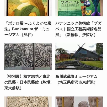
「ボテロ展 ～ふくよかな魔
パナソニック美術館「ブダ
法」Bunkamura ザ・ミュ
ペスト国立工芸美術館名品
ージアム（渋谷）
展」（新橋駅、汐留駅）
【特別展】棟方志功と東北
角川武蔵野ミュージアム
の民藝・日本民藝館（駒場
（埼玉県所沢市東所沢）
東大前駅）